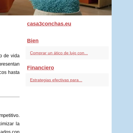
casa3conchas.eu
Bien
Comprar un ático de lujo con...
o de vida
presentan
Financiero
cos hasta
Estrategias efectivas para...
mpetitivo.
imizar la
ciados con