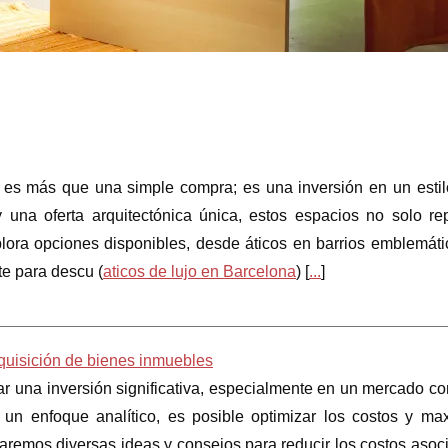
a es más que una simple compra; es una inversión en un estil
y una oferta arquitectónica única, estos espacios no solo re
plora opciones disponibles, desde áticos en barrios emblemáti
e para descu (
aticos de lujo en Barcelona
) [
...
]
dquisición de bienes inmuebles
r una inversión significativa, especialmente en un mercado co
 un enfoque analítico, es posible optimizar los costos y max
loraremos diversas ideas y consejos para reducir los costos aso